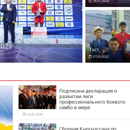
28.01.2026
Галерея
Личнос
2025
Регламент 
Тест
10.10.2022
07.03.2022
Подписана декларация о
развитии лиги
профессионального боевого
самбо в мире.
26.02.2020
Сборная Кыргызстана по