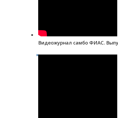
Видеожурнал самбо ФИАС. Выпу
<
>