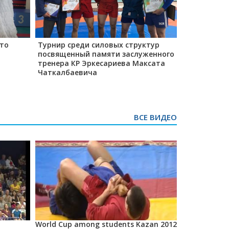
то
Турнир среди силовых структур
Первенство
посвященный памяти заслуженного
среди маль
тренера КР Эркесариева Максата
2013гг
Чаткалбаевича
ВСЕ ВИДЕО
World Cup among students Kazan 2012
2013 Asian 