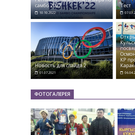
самбо 2022
Тест
10.10.2022
07.03.
Откры
Кульс
посвя
Осмон
КР про
Новость для слайда 2
Карак
01.07.2021
06.04.
ФОТОГАЛЕРЕЯ