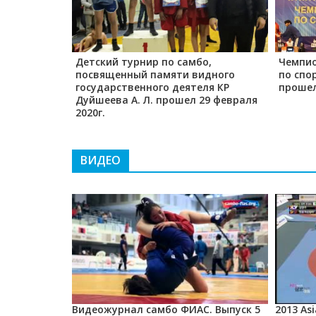
анг
Детский турнир по самбо,
Чемпио
посвященный памяти видного
по спо
государственного деятеля КР
прошел
Дуйшеева А. Л. прошел 29 февраля
2020г.
ВИДЕО
nd TOP-10
Видеожурнал самбо ФИАС. Выпуск 5
2013 As