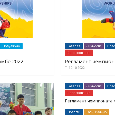
Популярно
Галерея
Личности
Ново
Соревнования
амбо 2022
Регламент чемпион
10.10.2022
Галерея
Личности
Ново
Соревнования
Регламент чемпионата м
Новости
Официально