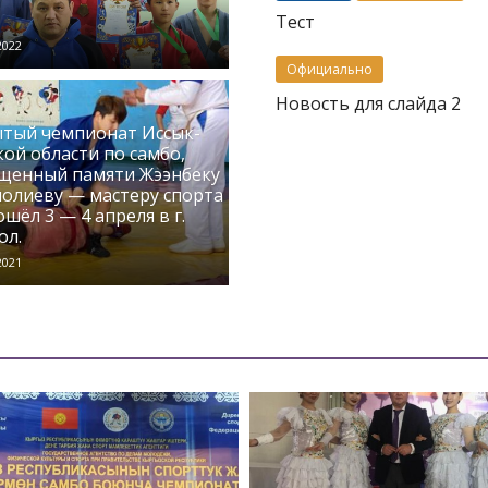
Тест
2022
Официально
Новость для слайда 2
тый чемпионат Иссык-
кой области по самбо,
щенный памяти Жээнбеку
олиеву — мастеру спорта
шёл 3 — 4 апреля в г.
ол.
2021